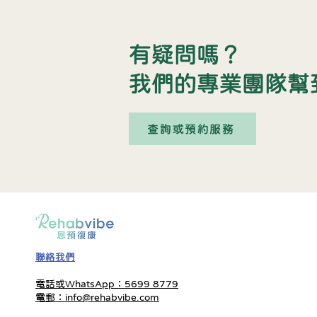
“要人幫你沖涼” 3) “行得
案。有需要時亦應先咨詢治
這些字句容易令病患感覺自己
- 到戶或外出治療，但沒有對
有疑問嗎？
避免於病患面前使用具指責意
心與感受，並說明每次治療的
我們的專業團隊幫
查詢或預約服務
聯絡我們
電話或WhatsApp：5699 8779
電郵：info@rehabvibe.com